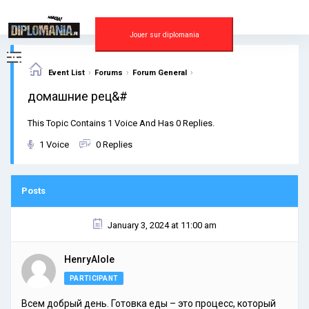
Skip
to
content
Jouer sur diplomania
›
›
›
Event List
Forums
Forum General
домашние рец&#
This Topic Contains 1 Voice And Has 0 Replies.
1 Voice
0 Replies
Posts
January 3, 2024 at 11:00 am
HenryAlole
PARTICIPANT
Всем добрый день. Готовка еды – это процесс, который