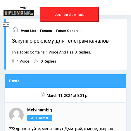
Skip
to
content
Jouer sur diplomania
›
›
›
Event List
Forums
Forum General
Закупаю рекламу для телеграм каналов
This Topic Contains 1 Voice And Has 0 Replies.
1 Voice
0 Replies
Posts
March 11, 2024 at 8:31 pm
Melvinambig
PARTICIPANT
??Здравствуйте, меня зовут Дмитрий, я менеджер по