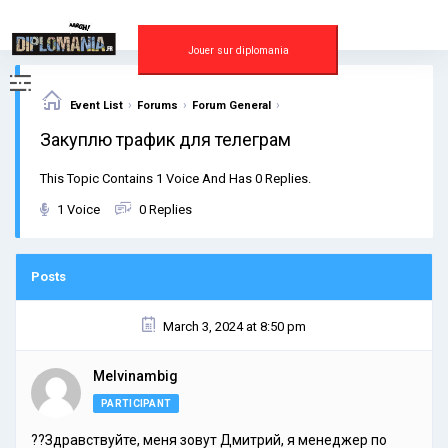
Skip
to
content
Jouer sur diplomania
›
›
›
Event List
Forums
Forum General
Закуплю трафик для телеграм
This Topic Contains 1 Voice And Has 0 Replies.
1 Voice
0 Replies
Posts
March 3, 2024 at 8:50 pm
Melvinambig
PARTICIPANT
??Здравствуйте, меня зовут Дмитрий, я менеджер по