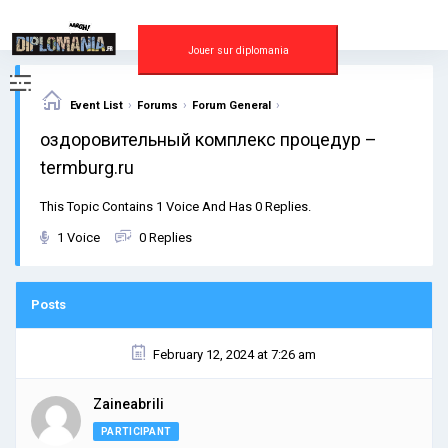
Skip
to
content
Jouer sur diplomania
›
›
›
Event List
Forums
Forum General
оздоровительный комплекс процедур –
termburg.ru
This Topic Contains 1 Voice And Has 0 Replies.
1 Voice
0 Replies
Posts
February 12, 2024 at 7:26 am
Zaineabrili
PARTICIPANT