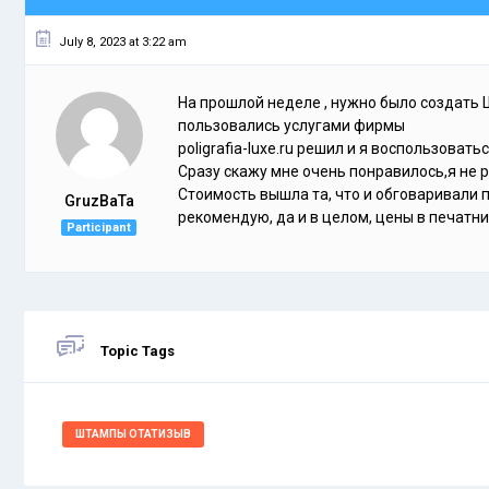
July 8, 2023 at 3:22 am
На прошлой неделе , нужно было создать 
пользовались услугами фирмы
poligrafia-luxe.ru решил и я воспользоватьс
Сразу скажу мне очень понравилось,я не 
Стоимость вышла та, что и обговаривали п
GruzBaTa
рекомендую, да и в целом, цены в печатн
Participant
Topic Tags
ШТАМПЫ ОТАТИЗЫВ