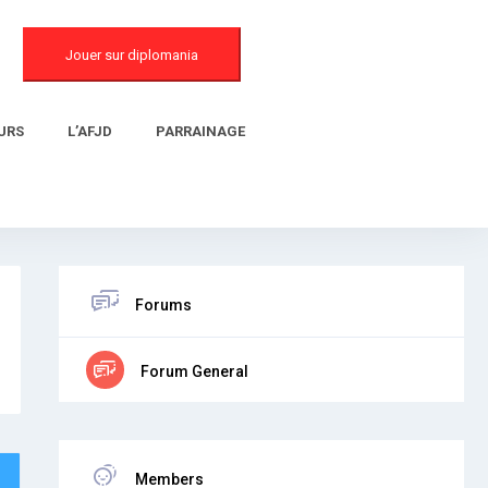
Jouer sur diplomania
URS
L’AFJD
PARRAINAGE
Forums
Forum General
Members