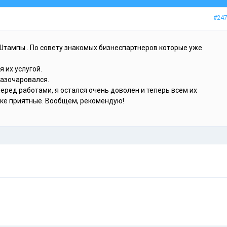
#24
Штампы . По совету знакомых бизнеспартнеров которые уже
я их услугой.
разочаровался.
еред работами, я остался очень доволен и теперь всем их
ике приятные. Вообщем, рекомендую!