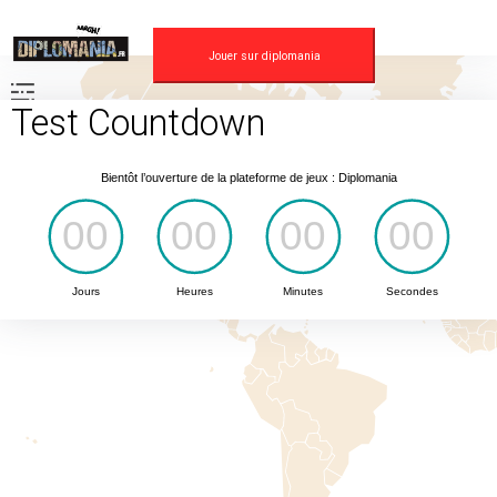
Skip
to
content
Jouer sur diplomania
Test Countdown