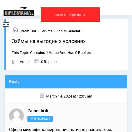
Skip
to
content
Jouer sur diplomania
›
›
›
Event List
Forums
Forum General
Займы на выгодных условиях
This Topic Contains 1 Voice And Has 0 Replies.
1 Voice
0 Replies
Posts
March 14, 2024 at 12:05 am
Zaineabrili
PARTICIPANT
Сфера микрофинансирования активно развивается,