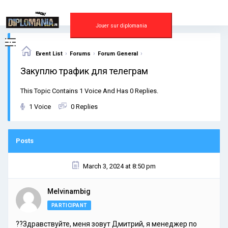
Skip
to
content
Jouer sur diplomania
›
›
›
Event List
Forums
Forum General
Закуплю трафик для телеграм
This Topic Contains 1 Voice And Has 0 Replies.
1 Voice
0 Replies
Posts
March 3, 2024 at 8:50 pm
Melvinambig
PARTICIPANT
??Здравствуйте, меня зовут Дмитрий, я менеджер по