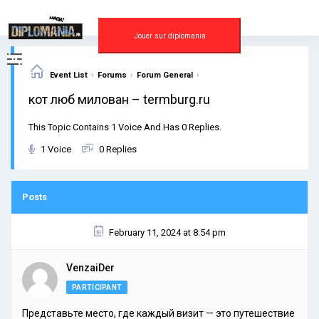
Skip
to
content
Jouer sur diplomania
›
›
›
Event List
Forums
Forum General
кот люб милован – termburg.ru
This Topic Contains 1 Voice And Has 0 Replies.
1 Voice
0 Replies
Posts
February 11, 2024 at 8:54 pm
VenzaiDer
PARTICIPANT
Представьте место, где каждый визит — это путешествие