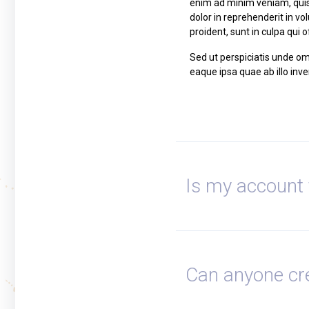
enim ad minim veniam, quis 
dolor in reprehenderit in vo
proident, sunt in culpa qui 
Sed ut perspiciatis unde o
eaque ipsa quae ab illo inve
Is my account 
Can anyone cr