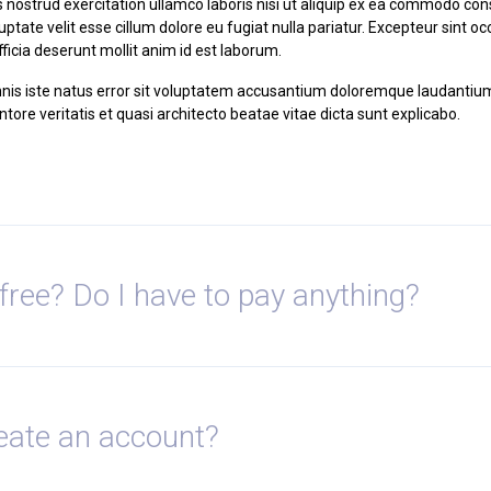
nostrud exercitation ullamco laboris nisi ut aliquip ex ea commodo cons
luptate velit esse cillum dolore eu fugiat nulla pariatur. Excepteur sint 
officia deserunt mollit anim id est laborum.
mnis iste natus error sit voluptatem accusantium doloremque laudanti
ntore veritatis et quasi architecto beatae vitae dicta sunt explicabo.
free? Do I have to pay anything?
eate an account?