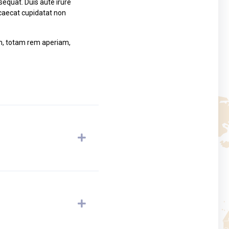
equat. Duis aute irure
occaecat cupidatat non
um, totam rem aperiam,