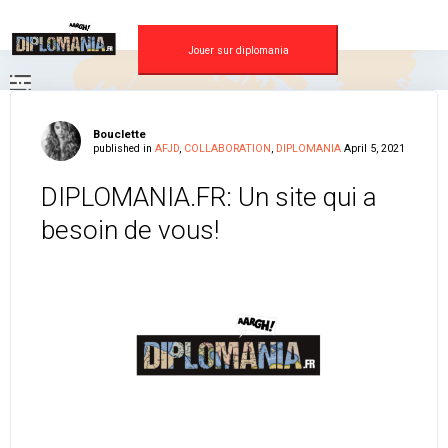
Skip
to
content
Jouer sur diplomania
Bouclette
published in
AFJD
,
COLLABORATION
,
DIPLOMANIA
April 5, 2021
DIPLOMANIA.FR: Un site qui a
besoin de vous!