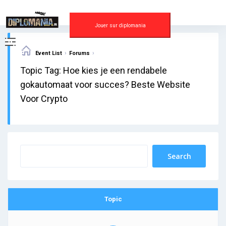
Skip
to
content
Jouer sur diplomania
›
›
Event List
Forums
Topic Tag: Hoe kies je een rendabele
gokautomaat voor succes? Beste Website
Voor Crypto
Topic