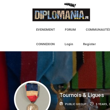
Skip
to
content
EVENEMENT
FORUM
COMMUNAUTÉ
CONNEXION
Login
Register
Tournois & Ligues
PUBLIC GROUP
5 YEARS,