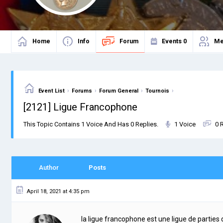
Home
Info
Forum
Events
0
Me
›
›
›
›
Event List
Forums
Forum General
Tournois
[2121] Ligue Francophone
This Topic Contains 1 Voice And Has 0 Replies.
1 Voice
0 
Author
Posts
April 18, 2021 at 4:35 pm
la ligue francophone est une ligue de parties d