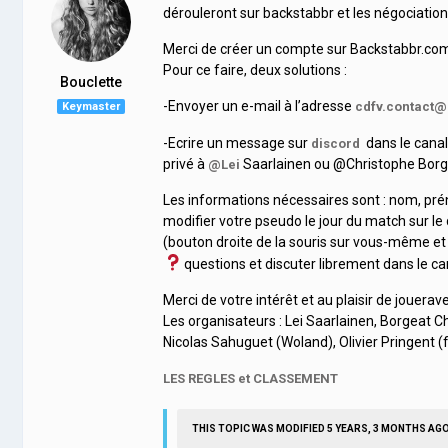
dérouleront sur backstabbr et les négociation
Merci de créer un compte sur Backstabbr.com s
Pour ce faire, deux solutions :
Bouclette
-Envoyer un e-mail à l’adresse
cdfv.contact
Keymaster
-Ecrire un message sur
dans le canal
discord
privé à
Saarlainen ou @Christophe Borg
@Lei
Les informations nécessaires sont : nom, pré
modifier votre pseudo le jour du match sur l
(bouton droite de la souris sur vous-même et
questions et discuter librement dans le ca
Merci de votre intérêt et au plaisir de jouerav
Les organisateurs : Lei Saarlainen, Borgeat Chr
Nicolas Sahuguet (Woland), Olivier Pringent (fl
LES REGLES et CLASSEMENT
THIS TOPIC WAS MODIFIED 5 YEARS, 3 MONTHS AG