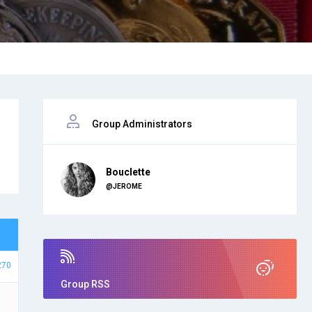
Group Administrators
Bouclette
@JEROME
270
Group RSS