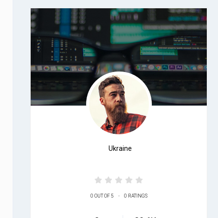
Ukraine
•
0 OUT OF 5
0 RATINGS