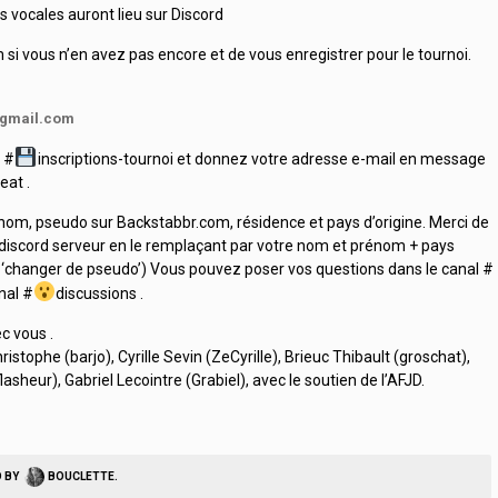
s vocales auront lieu sur Discord
i vous n’en avez pas encore et de vous enregistrer pour le tournoi.
@gmail.com
 #
inscriptions-tournoi et donnez votre adresse e-mail en message
eat .
nom, pseudo sur Backstabbr.com, résidence et pays d’origine. Merci de
e discord serveur en le remplaçant par votre nom et prénom + pays
 ‘changer de pseudo’) Vous pouvez poser vos questions dans le canal #
nal #
discussions .
ec vous .
istophe (barjo), Cyrille Sevin (ZeCyrille), Brieuc Thibault (groschat),
asheur), Gabriel Lecointre (Grabiel), avec le soutien de l’AFJD.
O BY
BOUCLETTE
.