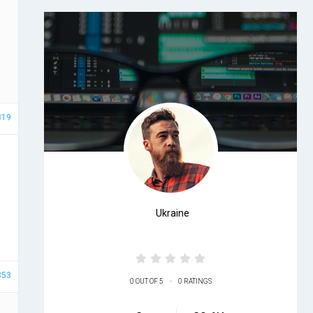
819
Ukraine
853
•
0 OUT OF 5
0 RATINGS