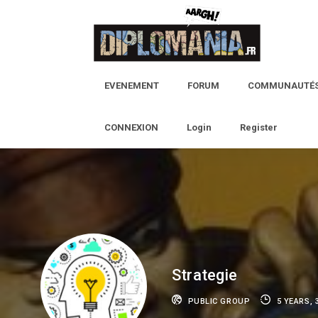
Skip
to
content
EVENEMENT
FORUM
COMMUNAUTÉ
CONNEXION
Login
Register
Strategie
PUBLIC GROUP
5 YEARS,