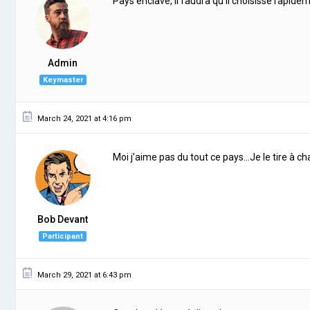
Pays enclavé, il faudra qu’il choisisse rapidem
Admin
Keymaster
March 24, 2021 at 4:16 pm
Moi j’aime pas du tout ce pays…Je le tire à c
Bob Devant
Participant
March 29, 2021 at 6:43 pm