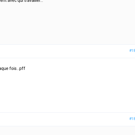
ent avec qui travailler…
#1
haque fois…pff
#1