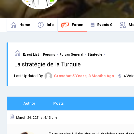
Home
Info
Forum
Events
0
Me
›
›
›
›
Event List
Forums
Forum General
Strategie
La stratégie de la Turquie
Last Updated By
Groschat
5 Years, 3 Months Ago
4 Voi
Author
Posts
March 24, 2021 at 4:13 pm