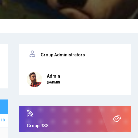
Group Administrators
Admin
@ADMIN
818
Group RSS