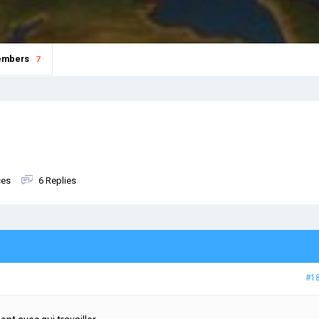
mbers
7
ces
6 Replies
#1