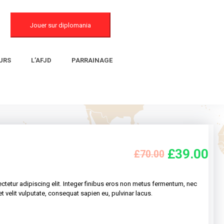
Jouer sur diplomania
URS
L’AFJD
PARRAINAGE
£
39.00
£
70.00
tetur adipiscing elit. Integer finibus eros non metus fermentum, nec
velit vulputate, consequat sapien eu, pulvinar lacus.