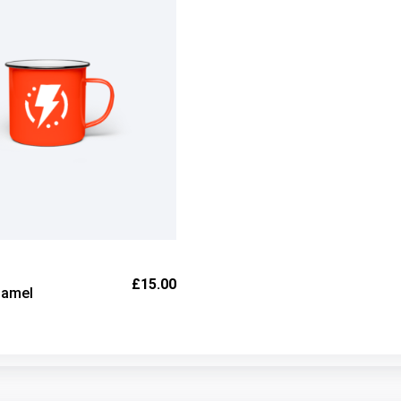
£
15.00
namel