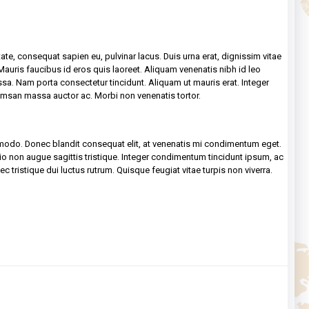
te, consequat sapien eu, pulvinar lacus. Duis urna erat, dignissim vitae
Mauris faucibus id eros quis laoreet. Aliquam venenatis nibh id leo
ssa. Nam porta consectetur tincidunt. Aliquam ut mauris erat. Integer
ccumsan massa auctor ac. Morbi non venenatis tortor.
ommodo. Donec blandit consequat elit, at venenatis mi condimentum eget.
io non augue sagittis tristique. Integer condimentum tincidunt ipsum, ac
c tristique dui luctus rutrum. Quisque feugiat vitae turpis non viverra.