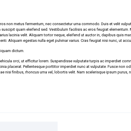
 eros non metus fermentum, nec consectetur urna commodo. Duis et velit vulputa
n suscipit quam eleifend sed. Vestibulum facilisis ac eros feugiat elementum. 
ius lacinia velit. Aliquam tortor neque, eleifend ut auctor in, dapibus quis ma
enti. Aliquam egestas nulla eget pulvinar varius. Cras feugiat nisi nunc, ut a
liquam dictum.
vehicula orci, ut efficitur lorem. Suspendisse vulputate turpis ac imperdiet c
nia placerat. Pellentesque porttitor imperdiet nunc at vulputate. Fusce non od
e nisi finibus, rhoncus urna vel, lobortis velit. Nam scelerisque ipsum purus, ne