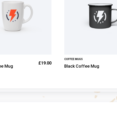
COFFEE MUGS
£
19.00
ee Mug
Black Coffee Mug