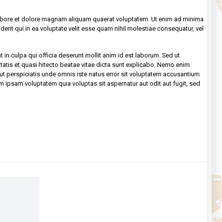
labore et dolore magnam aliquam quaerat voluptatem. Ut enim ad minima
rit qui in ea voluptate velit esse quam nihil molestiae consequatur, vel
t in culpa qui officia deserunt mollit anim id est laborum. Sed ut
atis et quasi hitecto beatae vitae dicta sunt explicabo. Nemo enim
ut perspiciatis unde omnis iste natus error sit voluptatem accusantium
m ipsam voluptatem quia voluptas sit aspernatur aut odit aut fugit, sed