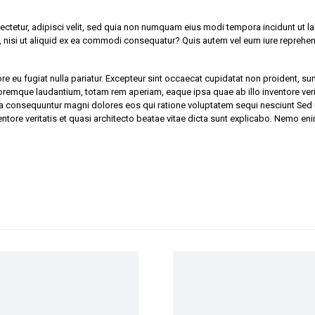
ectetur, adipisci velit, sed quia non numquam eius modi tempora incidunt ut 
nisi ut aliquid ex ea commodi consequatur? Quis autem vel eum iure reprehende
lore eu fugiat nulla pariatur. Excepteur sint occaecat cupidatat non proident, sun
oremque laudantium, totam rem aperiam, eaque ipsa quae ab illo inventore verit
uia consequuntur magni dolores eos qui ratione voluptatem sequi nesciunt Sed 
ore veritatis et quasi architecto beatae vitae dicta sunt explicabo. Nemo eni